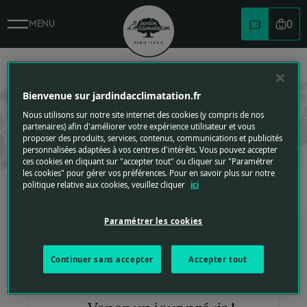
Billetterie - Le Jardin d'Acclimatation
0
MENU
Votre
BILLETTERIE
Logo du jardin d'acclimatation
BILLETTERIE
REPLIER VERS LE HAUT
Bienvenue sur jardindacclimatation.fr
Bénéficiez d’un meilleur tarif et gagnez du temps à l’entrée du
Nous utilisons sur notre site internet des cookies (y compris de nos
parc en achetant vos billets à l’avance.
partenaires) afin d'améliorer votre expérience utilisateur et vous
Retrouvez le détail des tarifs
proposer des produits, services, contenus, communications et publicités
personnalisées adaptées à vos centres d'intérêts. Vous pouvez accepter
ces cookies en cliquant sur "accepter tout" ou cliquer sur "Paramétrer
les cookies" pour gérer vos préférences. Pour en savoir plus sur notre
1
2
politique relative aux cookies, veuillez cliquer
ici
Choisissez votre billet
Paramétrer les cookies
Continuer sans accepter
Accepter tout