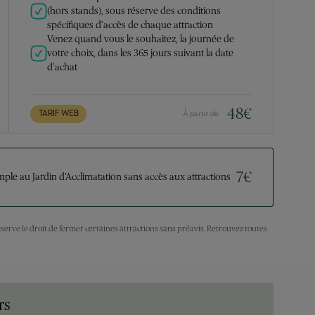
(hors stands), sous réserve des conditions
spécifiques d’accès de chaque attraction
Venez quand vous le souhaitez, la journée de
votre choix, dans les 365 jours suivant la date
d’achat
48
€
TARIF WEB
À partir de
7
€
mple au Jardin d’Acclimatation sans accès aux attractions
éserve le droit de fermer certaines attractions sans préavis. Retrouvez toutes
rs