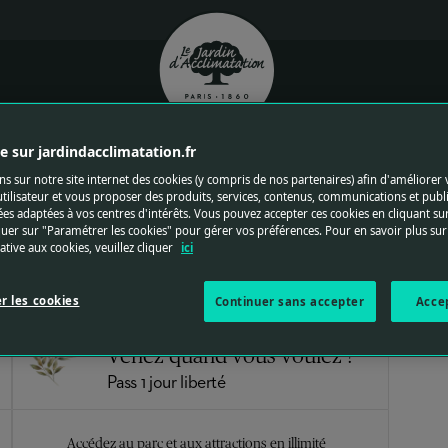
Logo du jardin d'acclimatation
IE
 sur jardindacclimatation.fr
Bénéficiez d’un meilleur tarif et gagnez du temps à
l’entrée du parc en achetant vos billets à l’avance.
ns sur notre site internet des cookies (y compris de nos partenaires) afin d'améliorer 
tilisateur et vous proposer des produits, services, contenus, communications et publi
Retrouvez le détail des tarifs
es adaptées à vos centres d'intérêts. Vous pouvez accepter ces cookies en cliquant su
quer sur "Paramétrer les cookies" pour gérer vos préférences. Pour en savoir plus sur
lative aux cookies, veuillez cliquer
ici
r les cookies
Continuer sans accepter
Acce
Venez quand vous voulez !
Pass 1 jour liberté
Accédez au parc et aux attractions en illimité