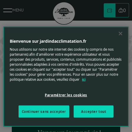
Billetterie - Le Jardin d'Acclimatation
0
MENU
Votre
BILLETTERIE
Logo du jardin d'acclimatation
BILLETTERIE
REPLIER VERS LE HAUT
Bienvenue sur jardindacclimatation.fr
Bénéficiez d’un meilleur tarif et gagnez du temps à l’entrée du
Nous utilisons sur notre site internet des cookies (y compris de nos
parc en achetant vos billets à l’avance.
partenaires) afin d'améliorer votre expérience utilisateur et vous
Retrouvez le détail des tarifs
proposer des produits, services, contenus, communications et publicités
personnalisées adaptées à vos centres d'intérêts. Vous pouvez accepter
ces cookies en cliquant sur "accepter tout" ou cliquer sur "Paramétrer
les cookies" pour gérer vos préférences. Pour en savoir plus sur notre
1
2
3
politique relative aux cookies, veuillez cliquer
ici
Choisissez votre billet
Paramétrer les cookies
Continuer sans accepter
Accepter tout
SÉLECTIONNÉ