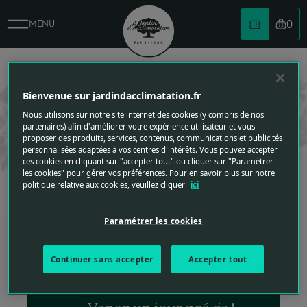
Billetterie - Le Jardin d'Acclimatation
0
MENU
Votre
BILLETTERIE
Logo du jardin d'acclimatation
BILLETTERIE
REPLIER VERS LE HAUT
Bienvenue sur jardindacclimatation.fr
Bénéficiez d’un meilleur tarif et gagnez du temps à l’entrée du
Nous utilisons sur notre site internet des cookies (y compris de nos
parc en achetant vos billets à l’avance.
partenaires) afin d'améliorer votre expérience utilisateur et vous
Retrouvez le détail des tarifs
proposer des produits, services, contenus, communications et publicités
personnalisées adaptées à vos centres d'intérêts. Vous pouvez accepter
ces cookies en cliquant sur "accepter tout" ou cliquer sur "Paramétrer
les cookies" pour gérer vos préférences. Pour en savoir plus sur notre
1
2
3
politique relative aux cookies, veuillez cliquer
ici
Choisissez votre billet
Paramétrer les cookies
Continuer sans accepter
Accepter tout
SÉLECTIONNÉ