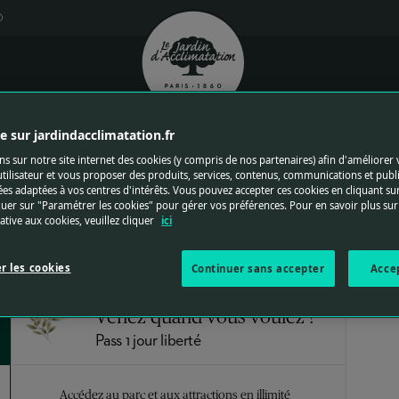
0
Logo du jardin d'acclimatation
IE
 sur jardindacclimatation.fr
Bénéficiez d’un meilleur tarif et gagnez du temps à
l’entrée du parc en achetant vos billets à l’avance.
ns sur notre site internet des cookies (y compris de nos partenaires) afin d'améliorer 
tilisateur et vous proposer des produits, services, contenus, communications et publi
Retrouvez le détail des tarifs
es adaptées à vos centres d'intérêts. Vous pouvez accepter ces cookies en cliquant su
quer sur "Paramétrer les cookies" pour gérer vos préférences. Pour en savoir plus sur
lative aux cookies, veuillez cliquer
ici
r les cookies
Continuer sans accepter
Acce
Venez quand vous voulez !
Pass 1 jour liberté
Accédez au parc et aux attractions en illimité