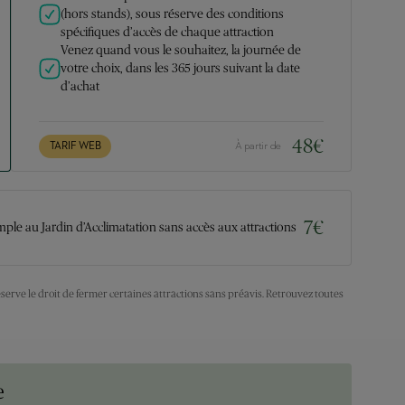
(hors stands), sous réserve des conditions
spécifiques d’accès de chaque attraction
Venez quand vous le souhaitez, la journée de
votre choix, dans les 365 jours suivant la date
d’achat
48
€
TARIF WEB
À partir de
7
€
mple au Jardin d’Acclimatation sans accès aux attractions
éserve le droit de fermer certaines attractions sans préavis. Retrouvez toutes
e