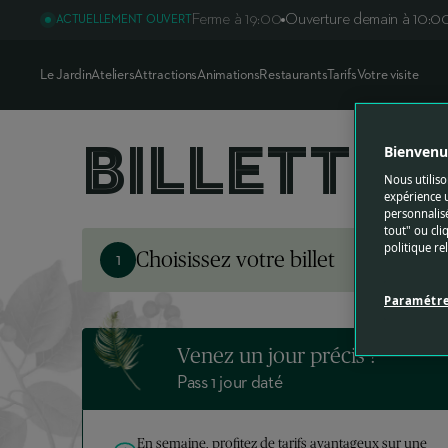
Billetterie - Le Jardin d'Acclimatation
Ferme à 19:00
Ouverture demain à 10:0
ACTUELLEMENT OUVERT
Le Jardin
Ateliers
Attractions
Animations
Restaurants
Tarifs
Votre visite
BILLETTERIE
BILLETTER
Bienvenue
Nous utiliso
expérience u
personnalisé
tout" ou cli
politique re
Choisissez votre billet
1
Paramétre
Venez un jour précis !
Pass 1 jour daté
En semaine, profitez de tarifs avantageux sur une