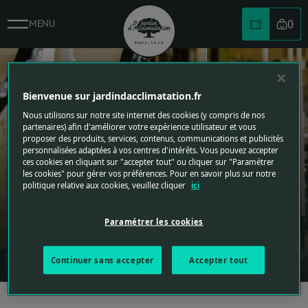
0
MENU
Votre
Logo du jardin d'acclimatation
Bienvenue sur jardindacclimatation.fr
Nous utilisons sur notre site internet des cookies (y compris de nos
partenaires) afin d'améliorer votre expérience utilisateur et vous
proposer des produits, services, contenus, communications et publicités
personnalisées adaptées à vos centres d'intérêts. Vous pouvez accepter
ces cookies en cliquant sur "accepter tout" ou cliquer sur "Paramétrer
LE PETIT TRAIN
les cookies" pour gérer vos préférences. Pour en savoir plus sur notre
politique relative aux cookies, veuillez cliquer
ici
Attention au départ !
Paramétrer les cookies
ATTRACTION
UN BON MOMENT EN FAMILLE
Continuer sans accepter
Accepter tout