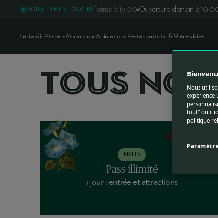
Ferme à 19:00
Ouverture demain à 10:0
ACTUELLEMENT OUVERT
Le Jardin
Ateliers
Attractions
Animations
Restaurants
Tarifs
Votre visite
TOUS NOS TA
TOUS NOS 
Bienvenue
Nous utiliso
expérience u
personnalisé
tout" ou cli
politique re
Paramétre
MALIN
Pass illimité
1 jour : entrée et attractions