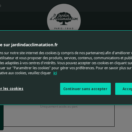
0
RIFS
Logo du jardin d'acclimatation
TARIFS
 sur jardindacclimatation.fr
ns sur notre site internet des cookies (y compris de nos partenaires) afin d'améliorer 
tilisateur et vous proposer des produits, services, contenus, communications et publi
es adaptées à vos centres d'intérêts. Vous pouvez accepter ces cookies en cliquant su
quer sur "Paramétrer les cookies" pour gérer vos préférences. Pour en savoir plus sur
lative aux cookies, veuillez cliquer
ici
r les cookies
Continuer sans accepter
Acce
Entrée simple
Uniquement accès au parc