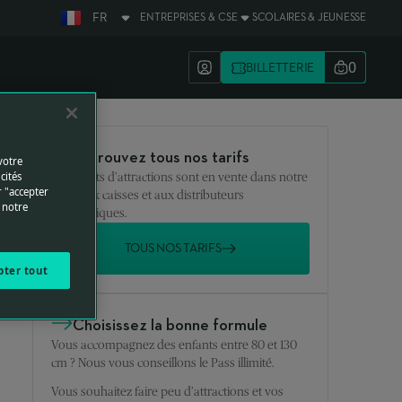
FR
ENTREPRISES & CSE
SCOLAIRES & JEUNESSE
DÉPLIER VERS LE BAS
0
Mon compte
BILLETTERIE
Votre pan
Retrouvez tous nos tarifs
votre
cités
Les tickets d’attractions sont en vente dans notre
r "accepter
parc, aux caisses et aux distributeurs
 notre
automatiques.
TOUS NOS TARIFS
pter tout
Choisissez la bonne formule
Vous accompagnez des enfants entre 80 et 130
cm ? Nous vous conseillons le Pass illimité.
Vous souhaitez faire peu d’attractions et vos