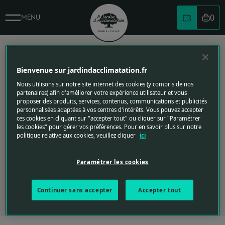
0
MENU
Votre
PLAN DU JARDIN D'ACCLI
Logo du jardin d'acclimatation
Bienvenue sur jardindacclimatation.fr
Nous utilisons sur notre site internet des cookies (y compris de nos
partenaires) afin d'améliorer votre expérience utilisateur et vous
proposer des produits, services, contenus, communications et publicités
personnalisées adaptées à vos centres d'intérêts. Vous pouvez accepter
PLAN DU JARDIN
ces cookies en cliquant sur "accepter tout" ou cliquer sur "Paramétrer
les cookies" pour gérer vos préférences. Pour en savoir plus sur notre
D'ACCLIMATATION
politique relative aux cookies, veuillez cliquer
ici
Paramétrer les cookies
Continuer sans accepter
Accepter tout