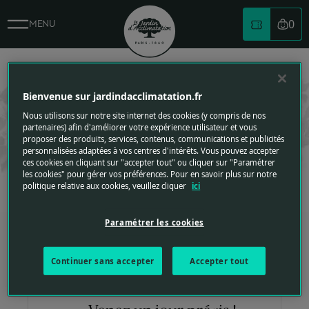
Billetterie - Le Jardin d'Acclimatation
0
MENU
Votre
BILLETTERIE
Logo du jardin d'acclimatation
BILLETTERIE
REPLIER VERS LE HAUT
Bienvenue sur jardindacclimatation.fr
Bénéficiez d’un meilleur tarif et gagnez du temps à l’entrée du
Nous utilisons sur notre site internet des cookies (y compris de nos
parc en achetant vos billets à l’avance.
partenaires) afin d'améliorer votre expérience utilisateur et vous
Retrouvez le détail des tarifs
proposer des produits, services, contenus, communications et publicités
personnalisées adaptées à vos centres d'intérêts. Vous pouvez accepter
ces cookies en cliquant sur "accepter tout" ou cliquer sur "Paramétrer
les cookies" pour gérer vos préférences. Pour en savoir plus sur notre
1
2
politique relative aux cookies, veuillez cliquer
ici
Choisissez votre billet
Paramétrer les cookies
Continuer sans accepter
Accepter tout