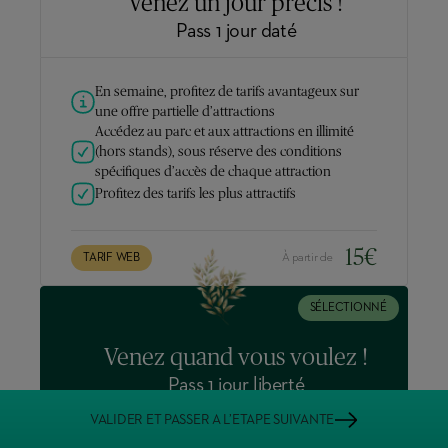
Venez un jour précis !
Pass 1 jour daté
En semaine, profitez de tarifs avantageux sur
une offre partielle d’attractions
Accédez au parc et aux attractions en illimité
(hors stands), sous réserve des conditions
spécifiques d’accès de chaque attraction
Profitez des tarifs les plus attractifs
15
€
TARIF WEB
À partir de
SÉLECTIONNÉ
Venez quand vous voulez !
Pass 1 jour liberté
VALIDER ET PASSER A L’ETAPE SUIVANTE
Accédez au parc et aux attractions en illimité