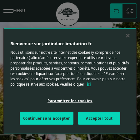
0
MENU
Votre
CHUSEOK, FÊTE CORÉENN
Logo du jardin d'acclimatation
LA FÊTE CORÉENNE DES
MOISSONS
Bienvenue sur jardindacclimatation.fr
Nous utilisons sur notre site internet des cookies (y compris de nos
Samedi 20 et dimanche 21 septembre 2025
partenaires) afin d'améliorer votre expérience utilisateur et vous
proposer des produits, services, contenus, communications et publicités
personnalisées adaptées à vos centres d'intérêts. Vous pouvez accepter
ces cookies en cliquant sur "accepter tout" ou cliquer sur "Paramétrer
les cookies" pour gérer vos préférences. Pour en savoir plus sur notre
politique relative aux cookies, veuillez cliquer
ici
Paramétrer les cookies
Continuer sans accepter
Accepter tout